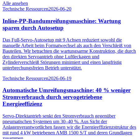
Alle ansehen
Technische Ressourcen
2026-06-20
Inline-PP-Bandumreifungsmaschine: Wartung
sparen durch Autosetup
Das Full-Servo-Autosetup mit 9 Achsen reduziert sowohl die
manuelle Arbeit beim Formatwechsel als auch den Verschleiß von
Bauteilen. Wir betrachten die wartungsarme Konstruktion, die durch
den direkten Servoantrieb ohne Luftleckagen und
Zylinderverschleiß Störungen minimiert und einen langfristig
unterbrechungsfreien Betrieb unterstützt.
Technische Ressourcen
2026-06-19
Automatische Umreifungsmaschine: 40 % weniger
Stromverbrauch durch servogetriebene
Energieeffizienz
Servo-Direktantrieb senkt den Stromverbrauch gegenüber
pneumatischen Systemen um 30–40 %. Aus Sicht der
Anlagenverantwortlichen fassen wir die Energieeffizienzstruktur des
mit rund 4 kW betriebenen AMB 1500 S/T und deren Grundlagen
zusammen.