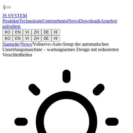
JS SYSTEM
Produkte
Technologie
Unternehmen
News
Downloads
Angebot
anfordern
KO
EN
VI
ZH
DE
HI
KO
EN
VI
ZH
DE
HI
Startseite
/
News
/
Vollservo-Auto-Setup der automatischen
Umreifungsmaschine – wartungsarmes Design mit reduzierten
Verschleißteilen