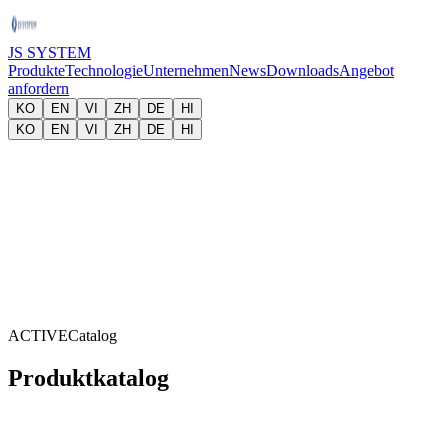
JS SYSTEM
Produkte
Technologie
Unternehmen
News
Downloads
Angebot
anfordern
KO
EN
VI
ZH
DE
HI
KO
EN
VI
ZH
DE
HI
SYS
JS SYSTEM
ACTIVE
Catalog
Produktkatalog