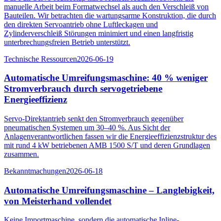
manuelle Arbeit beim Formatwechsel als auch den Verschleiß von
Bauteilen. Wir betrachten die wartungsarme Konstruktion, die durch
den direkten Servoantrieb ohne Luftleckagen und
Zylinderverschleiß Störungen minimiert und einen langfristig
unterbrechungsfreien Betrieb unterstützt.
Technische Ressourcen
2026-06-19
Automatische Umreifungsmaschine: 40 % weniger
Stromverbrauch durch servogetriebene
Energieeffizienz
Servo-Direktantrieb senkt den Stromverbrauch gegenüber
pneumatischen Systemen um 30–40 %. Aus Sicht der
Anlagenverantwortlichen fassen wir die Energieeffizienzstruktur des
mit rund 4 kW betriebenen AMB 1500 S/T und deren Grundlagen
zusammen.
Bekanntmachungen
2026-06-18
Automatische Umreifungsmaschine – Langlebigkeit,
von Meisterhand vollendet
Keine Importmaschine, sondern die automatische Inline-