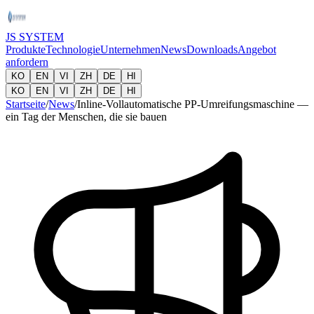
JS SYSTEM
Produkte
Technologie
Unternehmen
News
Downloads
Angebot
anfordern
KO
EN
VI
ZH
DE
HI
KO
EN
VI
ZH
DE
HI
Startseite
/
News
/
Inline-Vollautomatische PP-Umreifungsmaschine —
ein Tag der Menschen, die sie bauen