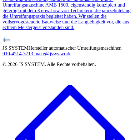
Umreifungsmaschine AMB 1500, eigenständig konzipiert und
gefertigt mit dem Know-how von Technikern, die jahrzehntelang
die Umreifungspraxis begleitet haben. Wir stellen die
vollservogesteuerte Bauweise und die Langlebigkeit vor, die aus
echtem Meistergeist entstanden sind.
JS SYSTEM
Hersteller automatischer Umreifungsmaschinen
010-4514-3713
make@jssys.work
©
2026
JS SYSTEM
.
Alle Rechte vorbehalten.