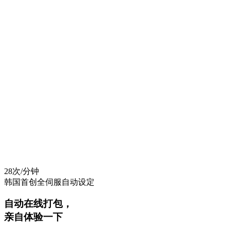
售后服务咨询
您是否需要紧急售后服务？由制造商工程师直接应对。
只需一个电话，即可安排当日出差。
28
次/分钟
韩国首创全伺服自动设定
自动在线打包，
亲自体验
一下