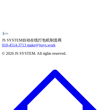
工作日
09:00 – 18:00（韩国时间）
午休
12:00 – 13:00
周末 / 节假日
休息
紧急技术支持请致电。
制造商直接售后，快速响应。
JS SYSTEM
自动在线打包机制造商
010-4514-3713
make@jssys.work
©
2026
JS SYSTEM
.
All rights reserved.