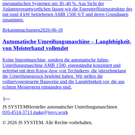
pneumatischen Systemen um 30–40 %. Aus Sicht der
Anlagenverantwortlichen fassen wir die Energieeffizienzstruktur des
mit rund 4 kW betriebenen AMB 1500 S/T und deren Grundlagen
zusammen.
Bekanntmachungen
2026-06-18
Automatische Umreifungsmaschine – Langlebigkeit,
von Meisterhand vollendet
Keine Importmaschine, sondern die automatische Inline-
Umreifungsmaschine AMB 1500, eigenständig konzipiert und
gefertigt mit dem Know-how von Technikern, die jahrzehntelang
die Umreifungspraxis begleitet haben. Wir stellen die
vollservogesteuerte Bauweise und die Langlebigkeit vor, die aus
echtem Meistergeist entstanden sind.
JS SYSTEM
Hersteller automatischer Umreifungsmaschinen
010-4514-3713
make@jssys.work
©
2026
JS SYSTEM
.
Alle Rechte vorbehalten.