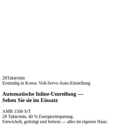
eratung zur Modusauswahl
enn Sie nicht sicher sind, welcher Umreifungsmodus geeignet ist,
enden Sie uns bitte ein Produktfoto und die Spezifikationen. Wir
mpfehlen Ihnen den optimalen Modus.
28
Takte/min
Erstmalig in Korea: Voll-Servo-Auto-Einstellung
Automatische Inline-Umreifung —
Sehen Sie
sie im Einsatz
AMB 1500 S/T
28 Takte/min, 40 % Energieeinsparung.
Entwickelt, gefertigt und betreut — alles im eigenen Haus.