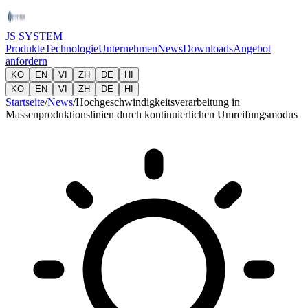
JS SYSTEM
Produkte
Technologie
Unternehmen
News
Downloads
Angebot
anfordern
KO
EN
VI
ZH
DE
HI
KO
EN
VI
ZH
DE
HI
Startseite
/
News
/
Hochgeschwindigkeitsverarbeitung in
Massenproduktionslinien durch kontinuierlichen Umreifungsmodus