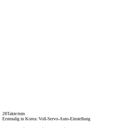
erksbesichtigung
ie können den Fertigungsstandort von JS SYSTEM direkt
esuchen und den Herstellungsprozess der Umreifungsmaschine
rüfen.
28
Takte/min
Erstmalig in Korea: Voll-Servo-Auto-Einstellung