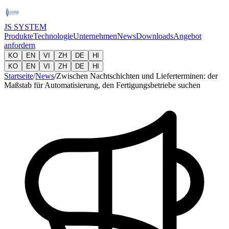
JS SYSTEM
Produkte
Technologie
Unternehmen
News
Downloads
Angebot
anfordern
KO
EN
VI
ZH
DE
HI
KO
EN
VI
ZH
DE
HI
Startseite
/
News
/
Zwischen Nachtschichten und Lieferterminen: der
Maßstab für Automatisierung, den Fertigungsbetriebe suchen