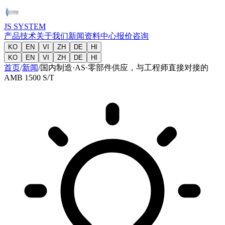
JS SYSTEM
产品
技术
关于我们
新闻
资料中心
报价咨询
KO
EN
VI
ZH
DE
HI
KO
EN
VI
ZH
DE
HI
首页
/
新闻
/
国内制造·AS·零部件供应，与工程师直接对接的
AMB 1500 S/T