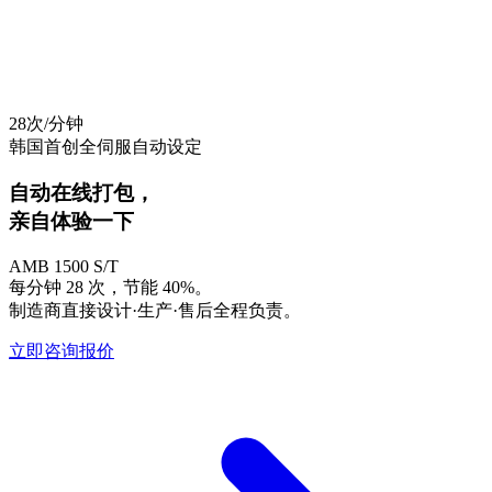
AS 咨询
您是否需要紧急 AS？制造商工程师将直接响应。
只需一个电话，即可实现当天上门。
28
次/分钟
韩国首创全伺服自动设定
自动在线打包，
亲自体验
一下
AMB 1500 S/T
每分钟 28 次，节能 40%。
制造商直接设计·生产·售后全程负责。
立即咨询报价