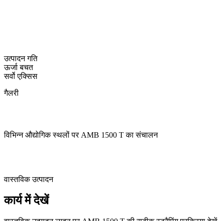
सर्वो लोड
कोरिया-प्रथम ओवरलोड प्रोटेक्शन सिस्टम
मुख्य विशेषता
उत्पादन गति
इन-हाउस डिज़ाइन/निर्माण/A/S वन-स्टॉप सेवा
ऊर्जा बचत
सर्वो एक्सिस
गैलरी
विभिन्न औद्योगिक स्थलों पर AMB 1500 T का संचालन
वास्तविक उत्पादन
कार्य में देखें