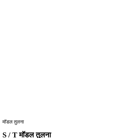
मॉडल तुलना
कैटलॉग
AMB 1500 S देखें
S / T मॉडल तुलना