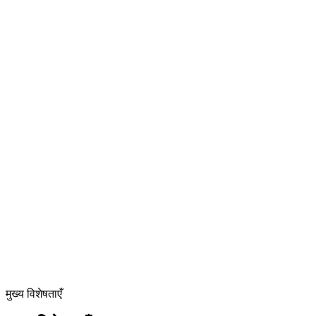
T
AMB 1500 T
टॉप-फीड
वर्तमान मॉडल
PP बैंड टॉप-फीड विधि
जब साइड में जगह सीमित हो तो अनुशंसित
लचीला लाइन लेआउट अनुकूलन
मुख्य विशेषताएँ