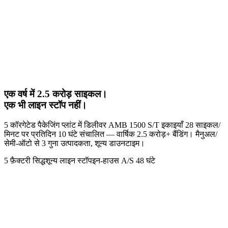
8.5x
ऊर्जा दक्षता
सर्वो बनाम न्यूमैटिक
2.7s
प्रति साइकल
मैनुअल 10s → ऑटो 2.7s
Top
टॉप-फीड
एक वर्ष में 2.5 करोड़ साइकल।
लाइन साइड स्थान बचत
एक भी लाइन स्टॉप नहीं।
5 कॉरगेटेड पैकेजिंग प्लांट में डिलीवर AMB 1500 S/T इकाइयाँ 28 साइकल/
मिनट पर प्रतिदिन 10 घंटे संचालित — वार्षिक 2.5 करोड़+ बैंडिंग। मैनुअल/
सेमी-ऑटो से 3 गुना उत्पादकता, शून्य डाउनटाइम।
5 फ़ैक्टरी सिद्ध
शून्य लाइन स्टॉप
इन-हाउस A/S 48 घंटे