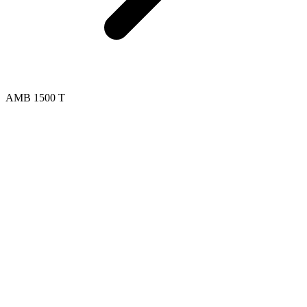
AMB 1500 T
AUTO
डुअल स्ट्रैपिंग
सिंगल स्ट्रैपिंग
एक्सेंट्रिक स्ट्रैपिंग
ऑटो-सेटिंग
कोटेशन अनुरोध करें