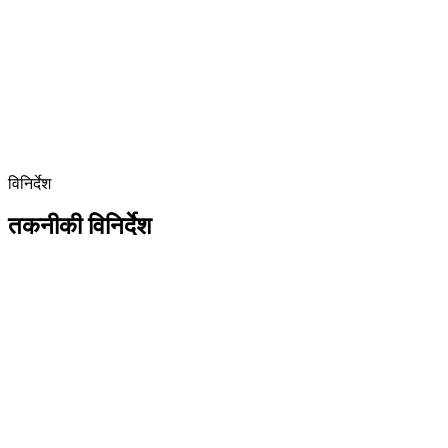
विनिर्देश
तकनीकी विनिर्देश
आइटम
विवरण
मॉडल
AMB 1500 T
मॉडल
Automatic Inline Banding Machine
उत्पादन गति
28 साइकल/मिनट
ऑटो कंट्रोल
फुल-सर्वो ऑटो-सेटिंग कंट्रोल
PP बैंड फीड विधि
टॉप-फीड
स्ट्रैपिंग मोड
डुअल / सिंगल / एक्सेंट्रिक / ऑटो-सेटिंग