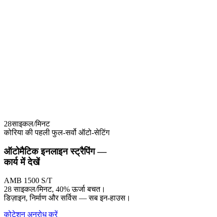
28
साइकल/मिनट
कोरिया की पहली फुल-सर्वो ऑटो-सेटिंग
ऑटोमैटिक इनलाइन स्ट्रैपिंग —
कार्य में
देखें
AMB 1500 S/T
28 साइकल/मिनट, 40% ऊर्जा बचत।
डिज़ाइन, निर्माण और सर्विस — सब इन-हाउस।
कोटेशन अनुरोध करें