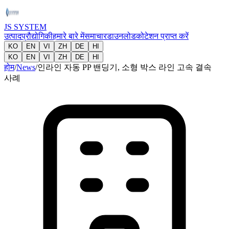
JS SYSTEM
उत्पाद
प्रौद्योगिकी
हमारे बारे में
समाचार
डाउनलोड
कोटेशन प्राप्त करें
KO
EN
VI
ZH
DE
HI
KO
EN
VI
ZH
DE
HI
होम
/
News
/
인라인 자동 PP 밴딩기, 소형 박스 라인 고속 결속
사례