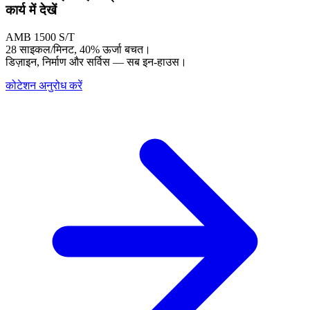
कार्य में
देखें
AMB 1500 S/T
28 साइकल/मिनट, 40% ऊर्जा बचत।
डिज़ाइन, निर्माण और सर्विस — सब इन-हाउस।
कोटेशन अनुरोध करें