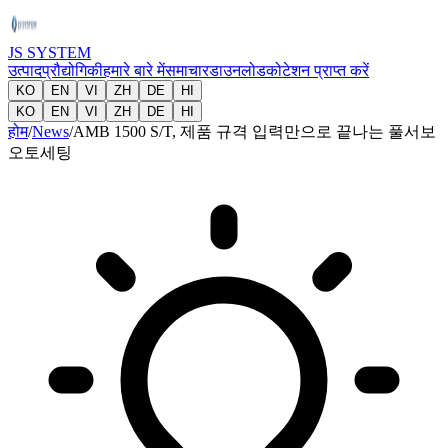
JS SYSTEM
उत्पाद
प्रौद्योगिकी
हमारे बारे में
समाचार
डाउनलोड
कोटेशन प्राप्त करें
KO
EN
VI
ZH
DE
HI
KO
EN
VI
ZH
DE
HI
होम
/
News
/
AMB 1500 S/T, 제품 규격 입력만으로 끝나는 풀서보
오토세팅