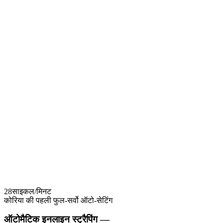
기술 상담
풀서보 오토세팅 기술에 대해 더 알고 싶으시면 제조사
엔지니어가 직접 설명해 드립니다.
28
साइकल/मिनट
कोरिया की पहली फुल-सर्वो ऑटो-सेटिंग
ऑटोमैटिक इनलाइन स्ट्रैपिंग —